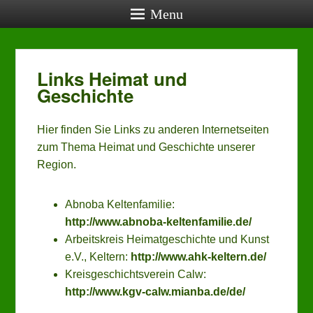
Menu
Links Heimat und
aktuelle Termine
Geschichte
27.08.2026, 19:00:
Vereinstreff (öffentlich)
, Lehrerwohnung
Veröffentlicht am
12. Februar 2016
von
Thomas
24.09.2026, 19:00:
Hier finden Sie Links zu anderen Internetseiten
Reimann
Vereinstreff (öffentlich)
, Lehrerwohnung
zum Thema Heimat und Geschichte unserer
22.10.2026, 19:00:
Region.
Vereinstreff (öffentlich)
, Lehrerwohnung
24.10.2026, 14:00:
Mensch-ärgere-Dich-nicht-Turnier
, Schwabentorhalle
Abnoba Keltenfamilie:
http://www.abnoba-keltenfamilie.de/
Arbeitskreis Heimatgeschichte und Kunst
e.V., Keltern:
http://www.ahk-keltern.de/
Kreisgeschichtsverein Calw:
http://www.kgv-calw.mianba.de/de/