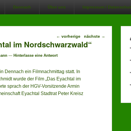
Dennach
Über uns
Impressum / Datenschut
Beitragsnavigation
←
vorherige
nächste
→
htal im Nordschwarzwald“
mann
—
Hinterlasse eine Antwort
aktu
n Dennach ein Filmnachmittag statt. In
midt wurde der Film „Das Eyachtal im
27.
Ver
orte sprach der HGV-Vorsitzende Armin
24.
inschaft Eyachtal Stadtrat Peter Kreisz
Ver
22.
Ver
24.
Men