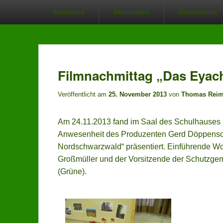
Hauptmenü
Startseite
Aktivitäten
Geschichte
Filmnachmittag „Das Eyac
Veröffentlicht am
25. November 2013
von
Thomas Rei
Am 24.11.2013 fand im Saal des Schulhauses i
Anwesenheit des Produzenten Gerd Döppensch
Nordschwarzwald“ präsentiert. Einführende W
Großmüller und der Vorsitzende der Schutzgeme
(Grüne).