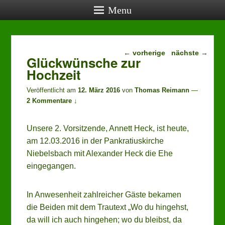
Menu
Beitragsnavigation
aktuelle Termine
←
vorherige
nächste
→
Glückwünsche zur
Hochzeit
27.08.2026, 19:00:
Vereinstreff (öffentlich)
, Lehrerwohnung
Veröffentlicht am
12. März 2016
von
Thomas Reimann
—
24.09.2026, 19:00:
2 Kommentare ↓
Vereinstreff (öffentlich)
, Lehrerwohnung
22.10.2026, 19:00:
Vereinstreff (öffentlich)
, Lehrerwohnung
Unsere 2. Vorsitzende, Annett Heck, ist heute,
24.10.2026, 14:00:
am 12.03.2016 in der Pankratiuskirche
Mensch-ärgere-Dich-nicht-Turnier
, Schwabentorhalle
Niebelsbach mit Alexander Heck die Ehe
eingegangen.
In Anwesenheit zahlreicher Gäste bekamen
die Beiden mit dem Trautext „Wo du hingehst,
da will ich auch hingehen; wo du bleibst, da