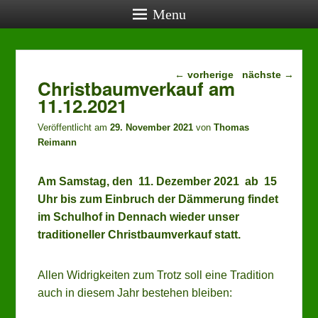
Menu
Beitragsnavigation
aktuelle Termine
←
vorherige
nächste
→
Christbaumverkauf am
11.12.2021
27.08.2026, 19:00:
Vereinstreff (öffentlich)
, Lehrerwohnung
Veröffentlicht am
29. November 2021
von
Thomas
24.09.2026, 19:00:
Reimann
Vereinstreff (öffentlich)
, Lehrerwohnung
22.10.2026, 19:00:
Vereinstreff (öffentlich)
, Lehrerwohnung
Am Samstag, den 11. Dezember 2021 ab 15
24.10.2026, 14:00:
Uhr bis zum Einbruch der Dämmerung findet
Mensch-ärgere-Dich-nicht-Turnier
, Schwabentorhalle
im Schulhof in Dennach wieder unser
traditioneller Christbaumverkauf statt.
Allen Widrigkeiten zum Trotz soll eine Tradition
auch in diesem Jahr bestehen bleiben: