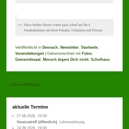
Diese beiden Herren waren ganz scharf auf die 8
Finalteilnehmer mit ihren Pokalen, Urkunden und Preisen
Veröffentlicht in
Dennach
,
Newsletter
,
Startseite
,
Veranstaltungen
|
Gekennzeichnet mit
Fotos
,
Gemeindesaal
,
Mensch ärgere Dich nicht
,
Schulhaus
Beitragsnavigation
←
ältere Beiträge
aktuelle Termine
27.08.2026, 19:00:
Vereinstreff (öffentlich)
, Lehrerwohnung
24.09.2026, 19:00: