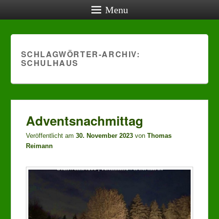
Menu
Verein
SCHLAGWÖRTER-ARCHIV:
SCHULHAUS
Verein
Verein
Mensch-ärger
Adventsnachmittag
Veröffentlicht am
30. November 2023
von
Thomas
Reimann