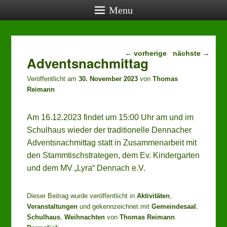
Menu
Beitragsnavigation
aktuelle Termine
←
vorherige
nächste
→
Adventsnachmittag
27.08.2026, 19:00:
Veröffentlicht am
30. November 2023
von
Thomas
Vereinstreff (öffentlich)
, Lehrerwohnung
Reimann
24.09.2026, 19:00:
Vereinstreff (öffentlich)
, Lehrerwohnung
22.10.2026, 19:00:
Am 16.12.2023 findet um 15:00 Uhr am und im
Vereinstreff (öffentlich)
, Lehrerwohnung
Schulhaus wieder der traditionelle Dennacher
24.10.2026, 14:00:
Adventsnachmittag statt in Zusammenarbeit mit
Mensch-ärgere-Dich-nicht-Turnier
, Schwabentorhalle
den Stammtischstrategen, dem Ev. Kindergarten
und dem MV „Lyra“ Dennach e.V.
Dieser Beitrag wurde veröffentlicht in
Aktivitäten
,
Veranstaltungen
und gekennzeichnet mit
Gemeindesaal
,
Schulhaus
,
Weihnachten
von
Thomas Reimann
.