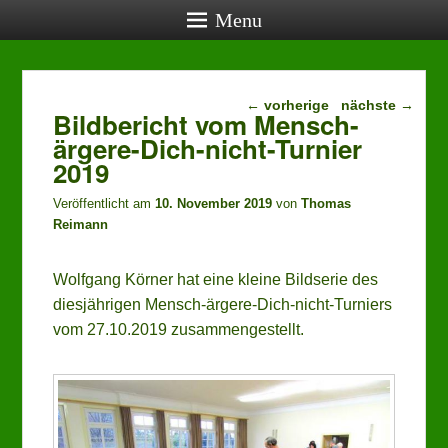
Menu
Beitragsnavigation
aktuelle Termine
←
vorherige
nächste
→
Bildbericht vom Mensch-
ärgere-Dich-nicht-Turnier
27.08.2026, 19:00:
Vereinstreff (öffentlich)
, Lehrerwohnung
2019
24.09.2026, 19:00:
Vereinstreff (öffentlich)
, Lehrerwohnung
Veröffentlicht am
10. November 2019
von
Thomas
22.10.2026, 19:00:
Reimann
Vereinstreff (öffentlich)
, Lehrerwohnung
24.10.2026, 14:00:
Wolfgang Körner hat eine kleine Bildserie des
Mensch-ärgere-Dich-nicht-Turnier
, Schwabentorhalle
diesjährigen Mensch-ärgere-Dich-nicht-Turniers
vom 27.10.2019 zusammengestellt.