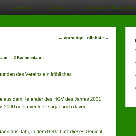
Dennach
Über uns
Impressum / Datenschut
Beitragsnavigation
←
vorherige
nächste
→
mann
—
2 Kommentare ↓
aktu
unden des Vereins ein fröhliches
27.
Ver
24.
che aus dem Kalender des HGV des Jahres 2001
Ver
hr 2000 oder eventuell sogar noch davor
22.
Ver
24.
Men
 dann das Jahr, in dem Berta Lutz dieses Gedicht