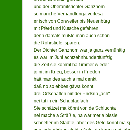
und der Oberamtsrichter Ganzhorn
so manche Verhandlunga verlesa
er isch von Conweiler bis Neuenbürg
mit Pferd und Kutsche gefahren
denn damals mußte man auch schon
die Rohrstiefel sparen.
Der Dichter Ganzhorn war ja ganz vernünftig
es war im Juni achtzehnhundertfünfzig
die Zeit sie kommt halt immer wieder
jo nit im Krieg, besser in Frieden
hätt man des auch a mal denkt,
daß no so ebbes gäwa könnt
drei Ortschaften mit der Endsilb „ach“
nei tut in ein Schubladfach
Sie schätzet ma könnt von de Schluchta
nei mache a Sträßle, na wär mer a bissle
schneller im Städtle, aber des Geld könnt ma 
von jedem Haus steht a Auto, da kam a nei fah