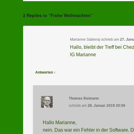
2 Replies to “Frohe Weihnachten”
Marianne Sabieraj
schrieb
am
27. Jan
Hallo, bleibt der Treff bei C
lG Marianne
↓
Antworten
Thomas Reimann
schrieb
am
28. Januar 2019 20:56
Hallo Marianne,
nein. Das war ein Fehler in der Software. 