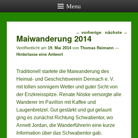
Menu
Beitragsnavigation
aktuelle Termine
←
vorherige
nächste
→
Maiwanderung 2014
27.08.2026, 19:00:
Veröffentlicht am
19. Mai 2014
von
Thomas Reimann
—
Vereinstreff (öffentlich)
, Lehrerwohnung
Hinterlasse eine Antwort
24.09.2026, 19:00:
Vereinstreff (öffentlich)
, Lehrerwohnung
22.10.2026, 19:00:
Traditionell startete die Maiwanderung des
Vereinstreff (öffentlich)
, Lehrerwohnung
Heimat- und Geschichtsverein Dennach e. V.
24.10.2026, 14:00:
mit tollen sonnigem Wetter und guter Sicht von
Mensch-ärgere-Dich-nicht-Turnier
, Schwabentorhalle
der Enzkreisspitze. Renate Nöske versorgte alle
Wanderer im Pavillon mit Kaffee und
Laugenbretzel. Gut gestärkt und gut gelaunt
ging es zunächst Richtung Schwabentor, wo
Annett Jordan, die Wanderführerin eine kurze
Information über das Schwabentor gab.